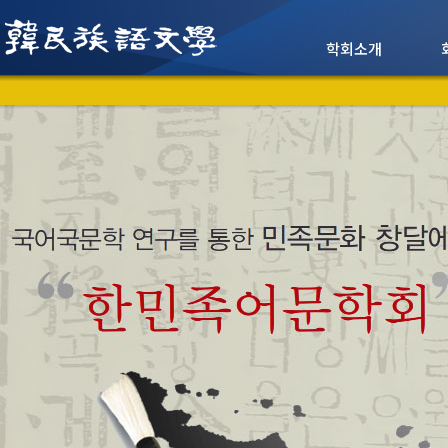
학회소개
인사말
학회소개
임